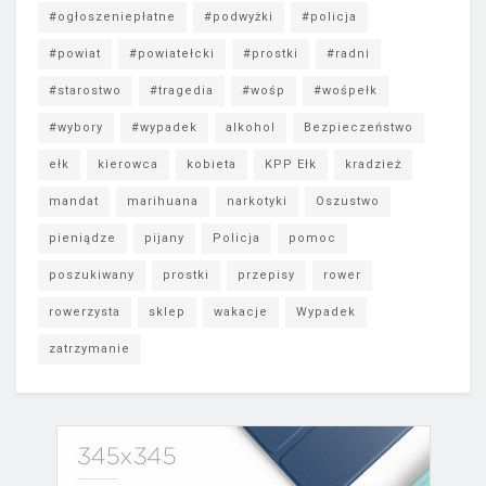
#ogłoszeniepłatne
#podwyżki
#policja
#powiat
#powiatełcki
#prostki
#radni
#starostwo
#tragedia
#wośp
#wośpełk
#wybory
#wypadek
alkohol
Bezpieczeństwo
ełk
kierowca
kobieta
KPP Ełk
kradzież
mandat
marihuana
narkotyki
Oszustwo
pieniądze
pijany
Policja
pomoc
poszukiwany
prostki
przepisy
rower
rowerzysta
sklep
wakacje
Wypadek
zatrzymanie