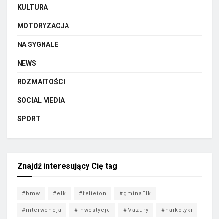
KULTURA
MOTORYZACJA
NA SYGNALE
NEWS
ROZMAITOŚCI
SOCIAL MEDIA
SPORT
Znajdź interesujący Cię tag
#bmw
#ełk
#felieton
#gminaEłk
#interwencja
#inwestycje
#Mazury
#narkotyki