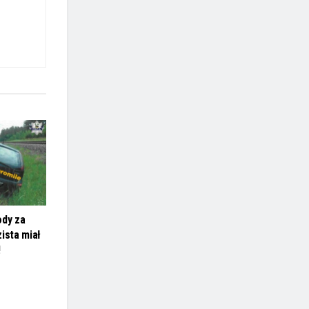
ody za
ista miał
!