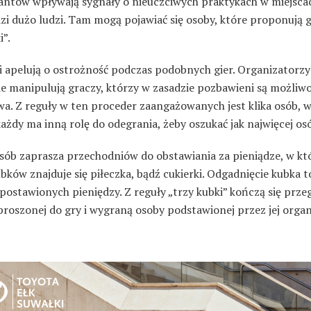
jantów wpływają sygnały o nieuczciwych praktykach w miejscac
zi dużo ludzi. Tam mogą pojawiać się osoby, które proponują g
i”.
ci apelują o ostrożność podczas podobnych gier. Organizatorzy
e manipulują graczy, którzy w zasadzie pozbawieni są możliwo
wa. Z reguły w ten proceder zaangażowanych jest klika osób, 
ażdy ma inną rolę do odegrania, żeby oszukać jak najwięcej os
osób zaprasza przechodniów do obstawiania za pieniądze, w kt
bków znajduje się piłeczka, bądź cukierki. Odgadnięcie kubka t
postawionych pieniędzy. Z reguły „trzy kubki” kończą się prze
roszonej do gry i wygraną osoby podstawionej przez jej organ