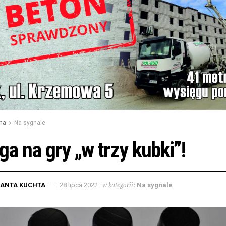
na
Na sygnale
a na gry „w trzy kubki”!
w kategorii:
LANTA KUCHTA
28 lipca 2022
Na sygnale