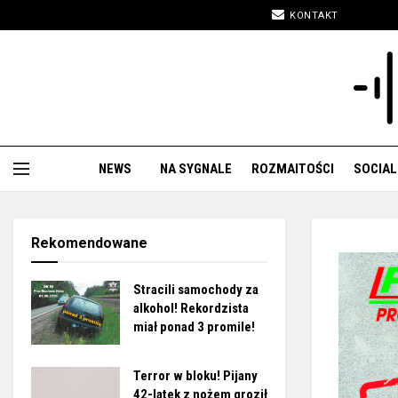
KONTAKT
NEWS
NA SYGNALE
ROZMAITOŚCI
SOCIAL
Rekomendowane
Stracili samochody za
alkohol! Rekordzista
miał ponad 3 promile!
Terror w bloku! Pijany
42-latek z nożem groził