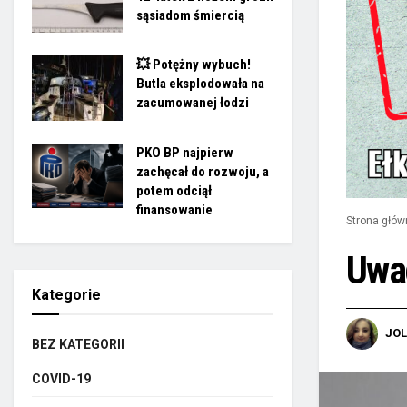
sąsiadom śmiercią
💥 Potężny wybuch!
Butla eksplodowała na
zacumowanej łodzi
PKO BP najpierw
zachęcał do rozwoju, a
potem odciął
finansowanie
Strona głów
Uwag
Kategorie
JO
BEZ KATEGORII
COVID-19