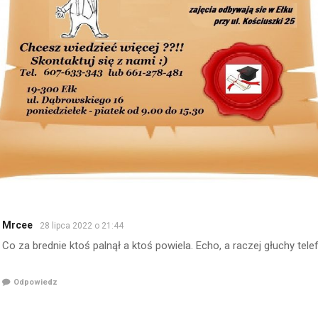
Mrcee
28 lipca 2022 o 21:44
Co za brednie ktoś palnął a ktoś powiela. Echo, a raczej głuchy tele
Odpowiedz