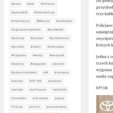
Do polic
#bmw
#ełk
#felieton
przychod
#gminaEłk
#interwencja
trzy kubk
#inwestycje
#Mazury
#narkotyki
Policjan
#ogłoszeniepłatne
#podwyżki
umiejętni
zwycięst
#policja
#powiat
#powiatełcki
których k
#prostki
#radni
#starostwo
#tragedia
#wośp
#wośpełk
Jedna z 
trzech ku
#wybory
#wypadek
alkohol
wygrana 
Bezpieczeństwo
ełk
kierowca
osoby zap
kobieta
KPP Ełk
kradzież
KPP Ełk
mandat
marihuana
narkotyki
Oszustwo
pieniądze
pijany
Policja
pomoc
poszukiwany