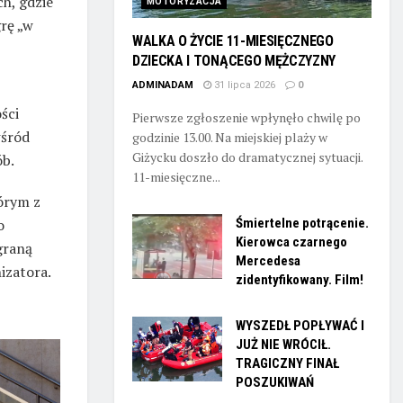
h, gdzie
MOTORYZACJA
rę „w
WALKA O ŻYCIE 11-MIESIĘCZNEGO
DZIECKA I TONĄCEGO MĘŻCZYZNY
ADMINADAM
31 lipca 2026
0
ści
Pierwsze zgłoszenie wpłynęło chwilę po
wśród
godzinie 13.00. Na miejskiej plaży w
Giżycku doszło do dramatycznej sytuacji.
ób.
11-miesięczne...
órym z
o
Śmiertelne potrącenie.
Kierowca czarnego
graną
Mercedesa
izatora.
zidentyfikowany. Film!
WYSZEDŁ POPŁYWAĆ I
JUŻ NIE WRÓCIŁ.
TRAGICZNY FINAŁ
POSZUKIWAŃ