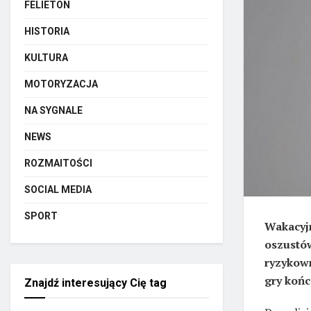
FELIETON
HISTORIA
KULTURA
MOTORYZACJA
NA SYGNALE
NEWS
ROZMAITOŚCI
SOCIAL MEDIA
SPORT
Wakacyjn
oszustów
ryzykown
gry końc
Znajdź interesujący Cię tag