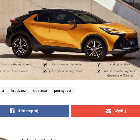
gra
kradzież
oszuści
pieniądze
Udostępnij
Wyślij