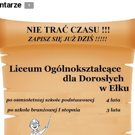
ntarze
1