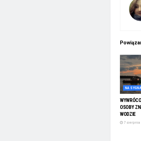
Powiąz
NA SYGN
WYWRÓCON
OSOBY ZN
WODZIE
7 sierpnia