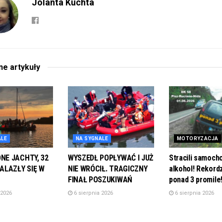
Jolanta Kuchta
ane
artykuły
ALE
NA SYGNALE
MOTORYZACJA
E JACHTY, 32
WYSZEDŁ POPŁYWAĆ I JUŻ
Stracili samoch
ALAZŁY SIĘ W
NIE WRÓCIŁ. TRAGICZNY
alkohol! Rekordz
FINAŁ POSZUKIWAŃ
ponad 3 promile
 2026
6 sierpnia 2026
6 sierpnia 2026