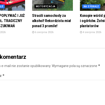
ALE
MOTORYZACJA
NA SYGNALE
POPŁYWAĆ I JUŻ
Stracili samochody za
Konopie wśród 
IŁ. TRAGICZNY
alkohol! Rekordzista miał
i ogórków. Żołn
SZUKIWAŃ
ponad 3 promile!
plantatorów
 2026
6 sierpnia 2026
4 sierpnia 2026
 komentarz
*
 e-mail nie zostanie opublikowany.
Wymagane pola są oznaczone
*
rz