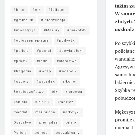
takim z
#bmw
#ełk
#felieton
W sumie 
złotych.
#gminaEłk
#interwencja
uszkodze
#inwestycje
#Mazury
#narkotyki
#ogłoszeniepłatne
#podwyżki
Po szybk
policjanc
#policja
#powiat
#powiatełcki
wandaliz
#prostki
#radni
#starostwo
Agresywn
#tragedia
#wośp
#wośpełk
samochod
lakiernic
#wybory
#wypadek
alkohol
Szybka r
Bezpieczeństwo
ełk
kierowca
pobudzon
kobieta
KPP Ełk
kradzież
Mężczyzn
mandat
marihuana
narkotyki
promile 
Oszustwo
pieniądze
pijany
mienia. I
Policja
pomoc
poszukiwany