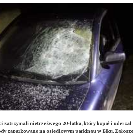
ci zatrzymali nietrzeźwego 20-latka, który kopał i uderzał
dy zaparkowane na osiedlowym parkingu w Ełku. Zgłosze