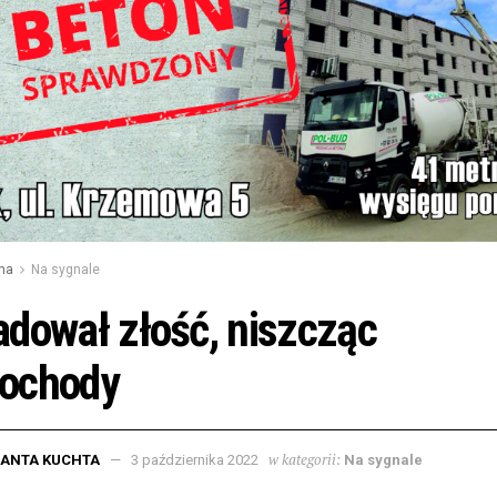
na
Na sygnale
dował złość, niszcząc
ochody
w kategorii:
LANTA KUCHTA
3 października 2022
Na sygnale