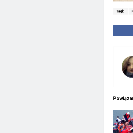
Tagi:
Powiąz