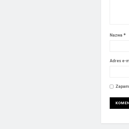
*
Nazwa
Adres e-m
Zapami