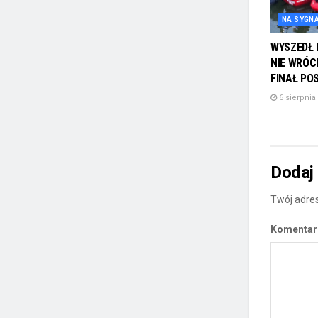
NA SYGN
WYSZEDŁ 
NIE WRÓC
FINAŁ PO
6 sierpnia
Dodaj
Twój adres
Komenta