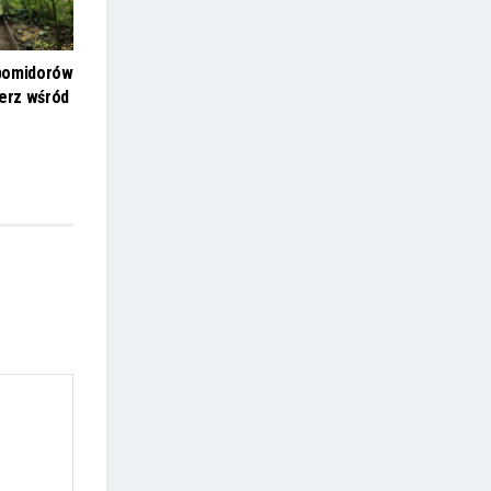
pomidorów
ierz wśród