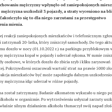
achowaniu mężczyzny wpłynęło od zaniepokojonych mies
mężczyzna uszkodził 3 pojazdy, a straty wyceniono na bl
 Zakończyło się to dla niego zarzutami za przestępstwo
nia mienia.
iej reakcji zaniepokojonych mieszkańców i telefonicznym zgło
i zatrzymali 20-latka, który zniszczył samochody. Do tego akt
mu doszło w nocy (01.10.2022 r.) na parkingu przyblokowym w
y mężczyzna kopał w pojazdy i uderzał rękoma. W sumie znisz
y osobowe, w których doszło do zbicia szyb i kliku zarysowań
zej. Pokrzywdzeni oszacowali wartość strat na prawie 5000 zło
eakcja mieszkańców być może zapobiegła dalszym uszkodzenio
y mężczyzna idąc uderzał w różne pojazdy.
a został zatrzymany. Badanie alkomatem wykazało u niego p
alkoholu w organizmie. Po wytrzeźwieniu usłyszał zarzuty usz
 właśnie silnym działaniem alkoholu tłumaczył swój napad złośc