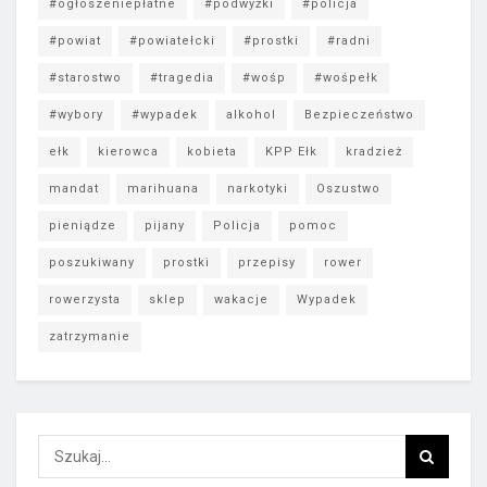
#ogłoszeniepłatne
#podwyżki
#policja
#powiat
#powiatełcki
#prostki
#radni
#starostwo
#tragedia
#wośp
#wośpełk
#wybory
#wypadek
alkohol
Bezpieczeństwo
ełk
kierowca
kobieta
KPP Ełk
kradzież
mandat
marihuana
narkotyki
Oszustwo
pieniądze
pijany
Policja
pomoc
poszukiwany
prostki
przepisy
rower
rowerzysta
sklep
wakacje
Wypadek
zatrzymanie