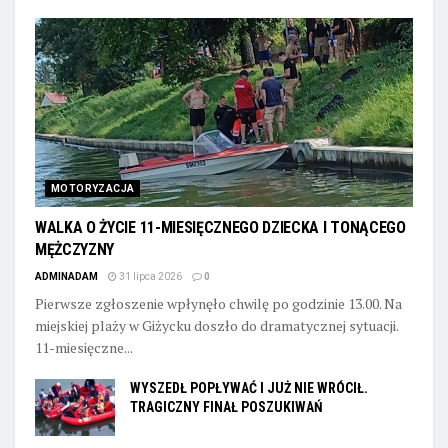
MOTORYZACJA
WALKA O ŻYCIE 11-MIESIĘCZNEGO DZIECKA I TONĄCEGO
MĘŻCZYZNY
ADMINADAM
31 lipca 2026
0
Pierwsze zgłoszenie wpłynęło chwilę po godzinie 13.00. Na
miejskiej plaży w Giżycku doszło do dramatycznej sytuacji.
11-miesięczne...
WYSZEDŁ POPŁYWAĆ I JUŻ NIE WRÓCIŁ.
TRAGICZNY FINAŁ POSZUKIWAŃ