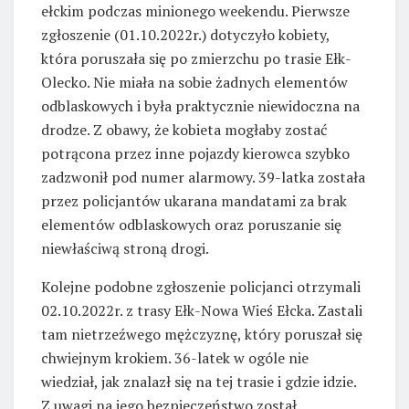
ełckim podczas minionego weekendu. Pierwsze
zgłoszenie (01.10.2022r.) dotyczyło kobiety,
która poruszała się po zmierzchu po trasie Ełk-
Olecko. Nie miała na sobie żadnych elementów
odblaskowych i była praktycznie niewidoczna na
drodze. Z obawy, że kobieta mogłaby zostać
potrącona przez inne pojazdy kierowca szybko
zadzwonił pod numer alarmowy. 39-latka została
przez policjantów ukarana mandatami za brak
elementów odblaskowych oraz poruszanie się
niewłaściwą stroną drogi.
Kolejne podobne zgłoszenie policjanci otrzymali
02.10.2022r. z trasy Ełk-Nowa Wieś Ełcka. Zastali
tam nietrzeźwego mężczyznę, który poruszał się
chwiejnym krokiem. 36-latek w ogóle nie
wiedział, jak znalazł się na tej trasie i gdzie idzie.
Z uwagi na jego bezpieczeństwo został