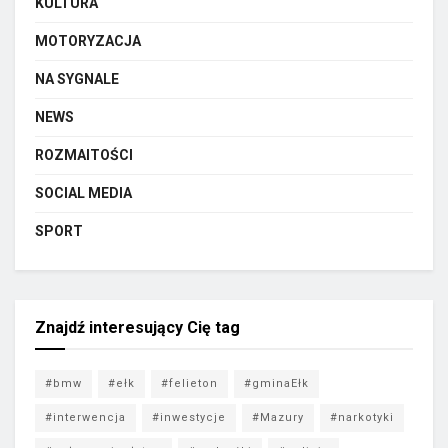
KULTURA
MOTORYZACJA
NA SYGNALE
NEWS
ROZMAITOŚCI
SOCIAL MEDIA
SPORT
Znajdź interesujący Cię tag
#bmw
#ełk
#felieton
#gminaEłk
#interwencja
#inwestycje
#Mazury
#narkotyki