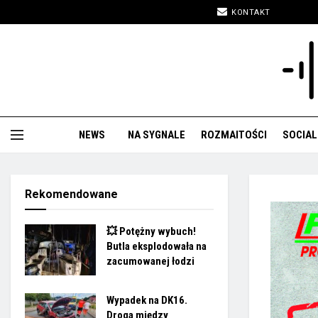
KONTAKT
NEWS
NA SYGNALE
ROZMAITOŚCI
SOCIAL
Rekomendowane
💥 Potężny wybuch!
Butla eksplodowała na
zacumowanej łodzi
Wypadek na DK16.
Droga między