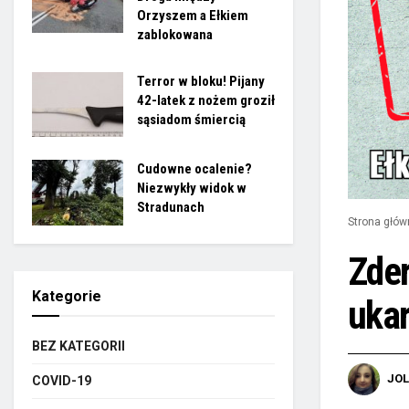
Orzyszem a Ełkiem
zablokowana
Terror w bloku! Pijany
42-latek z nożem groził
sąsiadom śmiercią
Cudowne ocalenie?
Niezwykły widok w
Stradunach
Strona głów
Zder
Kategorie
uka
BEZ KATEGORII
JO
COVID-19