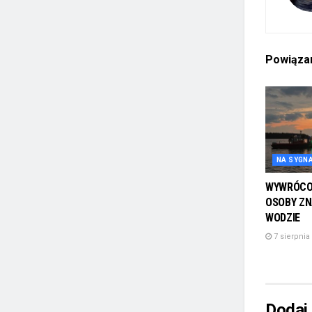
Powiąz
NA SYGN
WYWRÓCON
OSOBY ZN
WODZIE
7 sierpnia
Dodaj