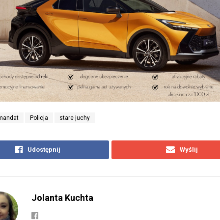
mandat
Policja
stare juchy
Udostępnij
Wyślij
Jolanta Kuchta