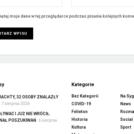
ętaj moje dane w tej przeglądarce podczas pisania kolejnych kome
sy
Kategorie
Bez Kategorii
Na Syg
ACHTY, 32 OSOBY ZNALAZŁY
7 sierpnia 2026
COVID-19
News
Felieton
Rozmai
YWAĆ I JUŻ NIE WRÓCIŁ.
Historia
Social
INAŁ POSZUKIWAŃ
6 sierpnia
Kultura
Sport