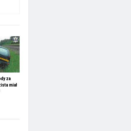
ody za
ista miał
!