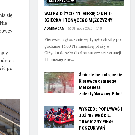
MOTORYZACJA
WALKA O ŻYCIE 11-MIESIĘCZNEGO
ia się
DZIECKA I TONĄCEGO MĘŻCZYZNY
Nie
ADMINADAM
31 lipca 2026
0
erowcy
Pierwsze zgłoszenie wpłynęło chwilę po
godzinie 13.00. Na miejskiej plaży w
jący.
Giżycku doszło do dramatycznej sytuacji.
11-miesięczne...
odnie z
cić po
Śmiertelne potrącenie.
Kierowca czarnego
Mercedesa
zidentyfikowany. Film!
WYSZEDŁ POPŁYWAĆ I
JUŻ NIE WRÓCIŁ.
TRAGICZNY FINAŁ
POSZUKIWAŃ