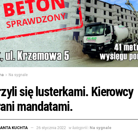
na
Na sygnale
zyli się lusterkami. Kierowcy
rani mandatami.
w kategorii:
LANTA KUCHTA
26 stycznia 2022
Na sygnale