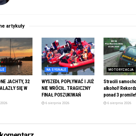
ane
artykuły
ALE
NA SYGNALE
MOTORYZACJA
E JACHTY, 32
WYSZEDŁ POPŁYWAĆ I JUŻ
Stracili samoch
ALAZŁY SIĘ W
NIE WRÓCIŁ. TRAGICZNY
alkohol! Rekordz
FINAŁ POSZUKIWAŃ
ponad 3 promile
 2026
6 sierpnia 2026
6 sierpnia 2026
 komentarz