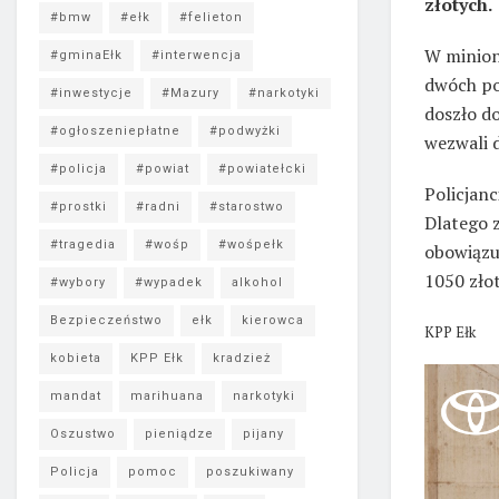
złotych.
#bmw
#ełk
#felieton
W minion
#gminaEłk
#interwencja
dwóch po
#inwestycje
#Mazury
#narkotyki
doszło d
#ogłoszeniepłatne
#podwyżki
wezwali do
#policja
#powiat
#powiatełcki
Policjanc
#prostki
#radni
#starostwo
Dlatego z
#tragedia
#wośp
#wośpełk
obowiązu
1050 złot
#wybory
#wypadek
alkohol
Bezpieczeństwo
ełk
kierowca
KPP Ełk
kobieta
KPP Ełk
kradzież
mandat
marihuana
narkotyki
Oszustwo
pieniądze
pijany
Policja
pomoc
poszukiwany