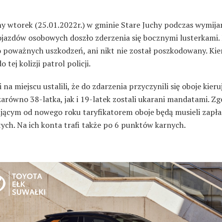
y wtorek (25.01.2022r.) w gminie Stare Juchy podczas wymijan
jazdów osobowych doszło zderzenia się bocznymi lusterkami. 
o poważnych uszkodzeń, ani nikt nie został poszkodowany. Ki
 tej kolizji patrol policji.
i na miejscu ustalili, że do zdarzenia przyczynili się oboje kieru
arówno 38-latka, jak i 19-latek zostali ukarani mandatami. Zg
jącym od nowego roku taryfikatorem oboje będą musieli zapła
ych. Na ich konta trafi także po 6 punktów karnych.