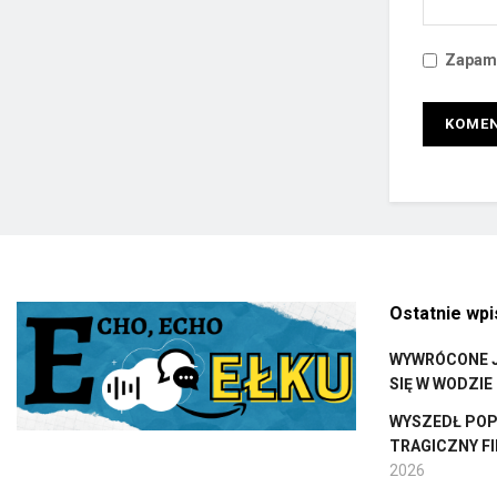
Zapami
Ostatnie wpi
WYWRÓCONE J
SIĘ W WODZIE
WYSZEDŁ POPŁ
TRAGICZNY F
2026