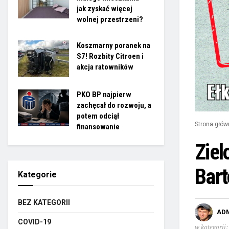
jak zyskać więcej
wolnej przestrzeni?
Koszmarny poranek na
S7! Rozbity Citroen i
akcja ratowników
PKO BP najpierw
zachęcał do rozwoju, a
potem odciął
Strona głów
finansowanie
Ziel
Bar
Kategorie
BEZ KATEGORII
AD
COVID-19
w kategorii: