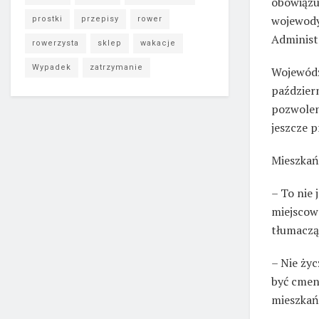
obowiązu
wojewody
prostki
przepisy
rower
Administr
rowerzysta
sklep
wakacje
Wypadek
zatrzymanie
Wojewódz
paździer
pozwoleni
jeszcze 
Mieszkańc
– To nie 
miejscowo
tłumaczą
– Nie życ
być cment
mieszkań