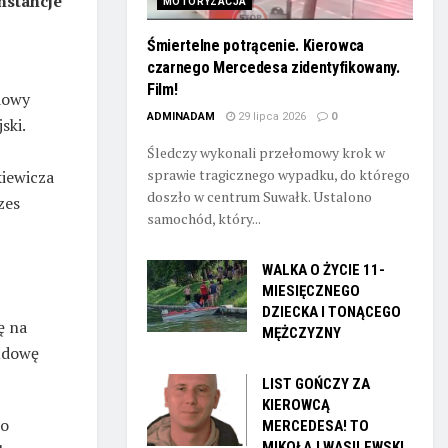
nstancje
MOTORYZACJA
Śmiertelne potrącenie. Kierowca
czarnego Mercedesa zidentyfikowany.
Film!
dowy
ADMINADAM
29 lipca 2026
0
ski.
Śledczy wykonali przełomowy krok w
sprawie tragicznego wypadku, do którego
kiewicza
doszło w centrum Suwałk. Ustalono
zes
samochód, który...
WALKA O ŻYCIE 11-
MIESIĘCZNEGO
DZIECKA I TONĄCEGO
ę na
MĘŻCZYZNY
udowę
LIST GOŃCZY ZA
KIEROWCĄ
 o
MERCEDESA! TO
MIKOŁAJ WASILEWSKI