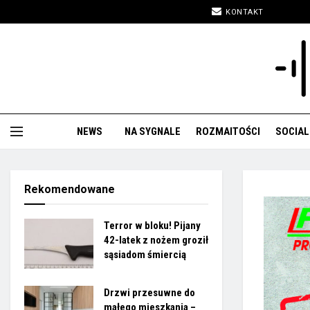
KONTAKT
NEWS
NA SYGNALE
ROZMAITOŚCI
SOCIAL
Rekomendowane
Terror w bloku! Pijany
42-latek z nożem groził
sąsiadom śmiercią
Drzwi przesuwne do
małego mieszkania –