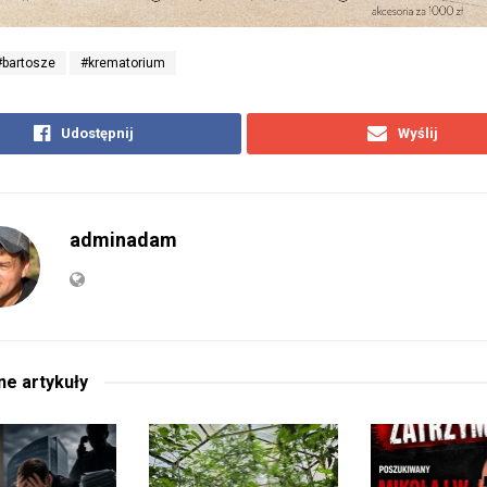
#bartosze
#krematorium
Udostępnij
Wyślij
adminadam
ane
artykuły