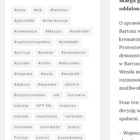
Skarga g
oddalona
#bmw
#ełk
#felieton
#gminaEłk
#interwencja
O sprawi
Bartosz 
#inwestycje
#Mazury
#narkotyki
krematori
#ogłoszeniepłatne
#podwyżki
Protesto
#policja
#powiat
#powiatełcki
demonstr
w Bartosz
#prostki
#radni
#starostwo
Wenda mu
#tragedia
#wośp
#wośpełk
rozmowie 
#wybory
#wypadek
alkohol
możliwoś
Bezpieczeństwo
ełk
kierowca
Stan ten 
kobieta
KPP Ełk
kradzież
decyzję 
mandat
marihuana
narkotyki
spalarni.
Oszustwo
pieniądze
pijany
– Wojewod
Policja
pomoc
poszukiwany