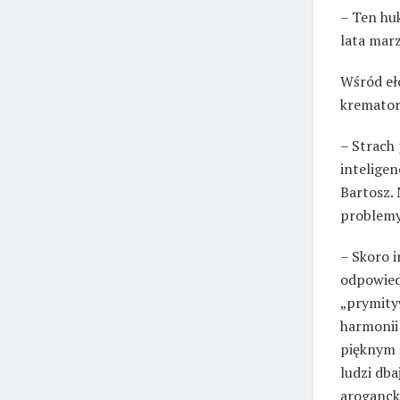
– Ten huk
lata mar
Wśród eł
kremator
– Strach
inteligen
Bartosz.
problemy
– Skoro 
odpowiedz
„prymity
harmonii
pięknym 
ludzi db
aroganck