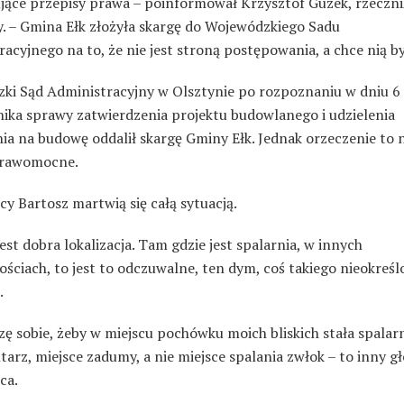
jące przepisy prawa – poinformował Krzysztof Guzek, rzeczni
. – Gmina Ełk złożyła skargę do Wojewódzkiego Sadu
acyjnego na to, że nie jest stroną postępowania, a chce nią by
ki Sąd Administracyjny w Olsztynie po rozpoznaniu w dniu 6
nika sprawy zatwierdzenia projektu budowlanego i udzielenia
a na budowę oddalił skargę Gminy Ełk. Jednak orzeczenie to n
prawomocne.
y Bartosz martwią się całą sytuacją.
jest dobra lokalizacja. Tam gdzie jest spalarnia, w innych
ściach, to jest to odczuwalne, ten dym, coś takiego nieokreś
.
zę sobie, żeby w miejscu pochówku moich bliskich stała spalar
arz, miejsce zadumy, a nie miejsce spalania zwłok – to inny gł
ca.