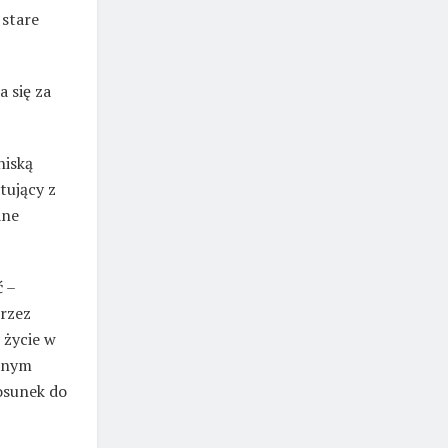
 stare
 się za
niską
tujący z
ane
ć –
przez
 życie w
ionym
osunek do