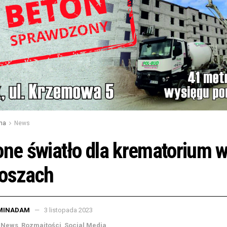
na
News
one światło dla krematorium 
toszach
MINADAM
3 listopada 2023
News
,
Rozmaitości
,
Social Media