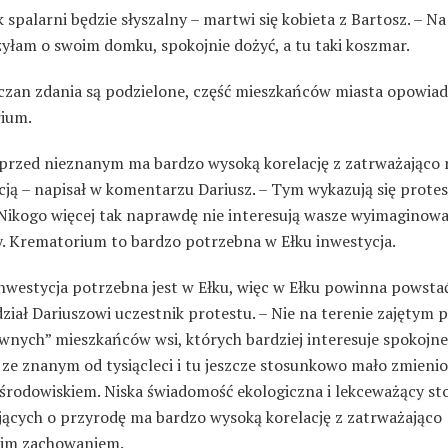
 spalarni będzie słyszalny – martwi się kobieta z Bartosz. – Na
zyłam o swoim domku, spokojnie dożyć, a tu taki koszmar.
czan zdania są podzielone, część mieszkańców miasta opowiada
ium.
 przed nieznanym ma bardzo wysoką korelację z zatrważająco 
cją – napisał w komentarzu Dariusz. – Tym wykazują się protes
 Nikogo więcej tak naprawdę nie interesują wasze wyimaginow
. Krematorium to bardzo potrzebna w Ełku inwestycja.
inwestycja potrzebna jest w Ełku, więc w Ełku powinna powsta
iał Dariuszowi uczestnik protestu. – Nie na terenie zajętym 
wnych” mieszkańców wsi, których bardziej interesuje spokojne
 ze znanym od tysiącleci i tu jeszcze stosunkowo mało zmien
środowiskiem. Niska świadomość ekologiczna i lekceważący st
ających o przyrodę ma bardzo wysoką korelację z zatrważająco
im zachowaniem.