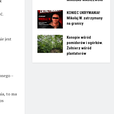
k
KONIEC UKRYWANIA!
ć.
Mikołaj W. zatrzymany
na granicy
Konopie wśród
ie jest
pomidorów i ogórków.
Żołnierz wśród
plantatorów
lonego –
nia, to ma
os