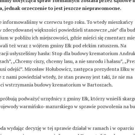
miny dotycząca spraw formalnych została przez sądowe i
, jednak orzeczenie to jest jeszcze nieprawomocne.
e informowaliśmy w czerwcu tego roku. To wtedy mieszkańcy
w zdecydowanej większości powiedzieli stanowcze „nie” dla bu
um w pobliżu ich miejscowości, gdzie mieści się cmentarz miej
wali też wraz z wójtem gminy Ełk pod ełckim ratuszem. Na
acji usłyszeliśmy hasła: Stop dla budowy krematorium Andru
ach”, „Chcemy ciszy, chcemy lasu, a nie smrodu i hałasu”, „Pre
si odejść”. Mirosław Hołubowicz, zastępca prezydenta Ełku w
z nami powiedział wtedy, że stan prawny jest taki, że nie ma
ci wstrzymania budowy krematorium w Bartoszach.
próbują podważyć urzędnicy z gminy Ełk, którzy wnieśli skarg
wojewody warmińsko-mazurskiego w sprawie pozwolenia na b
a wydając decyzję w tej sprawie działał w ramach i w oparciu