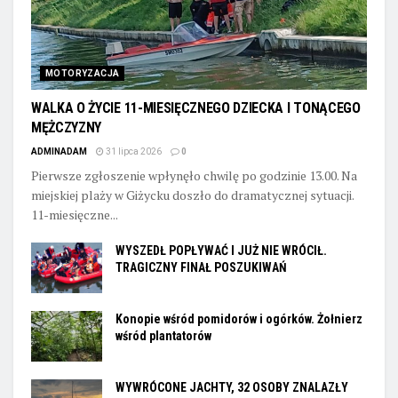
MOTORYZACJA
WALKA O ŻYCIE 11-MIESIĘCZNEGO DZIECKA I TONĄCEGO
MĘŻCZYZNY
ADMINADAM
31 lipca 2026
0
Pierwsze zgłoszenie wpłynęło chwilę po godzinie 13.00. Na
miejskiej plaży w Giżycku doszło do dramatycznej sytuacji.
11-miesięczne...
WYSZEDŁ POPŁYWAĆ I JUŻ NIE WRÓCIŁ.
TRAGICZNY FINAŁ POSZUKIWAŃ
Konopie wśród pomidorów i ogórków. Żołnierz
wśród plantatorów
WYWRÓCONE JACHTY, 32 OSOBY ZNALAZŁY