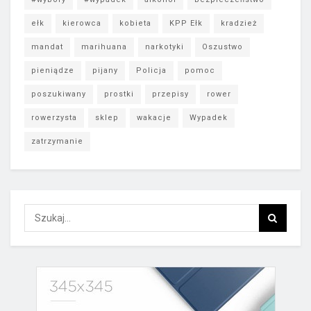
ełk
kierowca
kobieta
KPP Ełk
kradzież
mandat
marihuana
narkotyki
Oszustwo
pieniądze
pijany
Policja
pomoc
poszukiwany
prostki
przepisy
rower
rowerzysta
sklep
wakacje
Wypadek
zatrzymanie