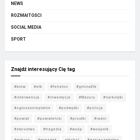
NEWS
ROZMAITOŚCI
SOCIAL MEDIA
SPORT
Znajdź interesujący Cię tag
#bmw
#ełk
#felieton
#gminaEłk
#interwencja
#inwestycje
#Mazury
#narkotyki
#ogłoszeniepłatne
#podwyżki
#policja
#powiat
#powiatełcki
#prostki
#radni
#starostwo
#tragedia
#wośp
#wośpełk
#wybory
#wypadek
alkohol
Bezpieczeństwo