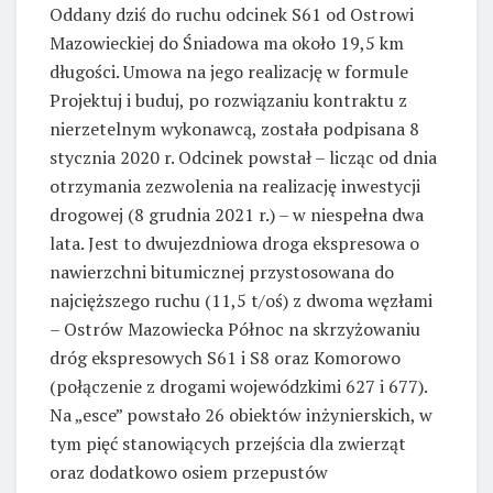
Oddany dziś do ruchu odcinek S61 od Ostrowi
Mazowieckiej do Śniadowa ma około 19,5 km
długości. Umowa na jego realizację w formule
Projektuj i buduj, po rozwiązaniu kontraktu z
nierzetelnym wykonawcą, została podpisana 8
stycznia 2020 r. Odcinek powstał – licząc od dnia
otrzymania zezwolenia na realizację inwestycji
drogowej (8 grudnia 2021 r.) – w niespełna dwa
lata. Jest to dwujezdniowa droga ekspresowa o
nawierzchni bitumicznej przystosowana do
najcięższego ruchu (11,5 t/oś) z dwoma węzłami
– Ostrów Mazowiecka Północ na skrzyżowaniu
dróg ekspresowych S61 i S8 oraz Komorowo
(połączenie z drogami wojewódzkimi 627 i 677).
Na „esce” powstało 26 obiektów inżynierskich, w
tym pięć stanowiących przejścia dla zwierząt
oraz dodatkowo osiem przepustów