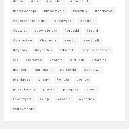
#bmw
#ełk
#felieton
#gminaEłk
#interwencja
#inwestycje
#Mazury
#narkotyki
#ogłoszeniepłatne
#podwyżki
#policja
#powiat
#powiatełcki
#prostki
#radni
#starostwo
#tragedia
#wośp
#wośpełk
#wybory
#wypadek
alkohol
Bezpieczeństwo
ełk
kierowca
kobieta
KPP Ełk
kradzież
mandat
marihuana
narkotyki
Oszustwo
pieniądze
pijany
Policja
pomoc
poszukiwany
prostki
przepisy
rower
rowerzysta
sklep
wakacje
Wypadek
zatrzymanie