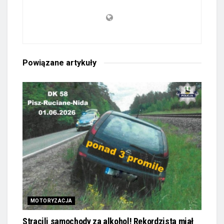
Powiązane
artykuły
MOTORYZACJA
Stracili samochody za alkohol! Rekordzista miał