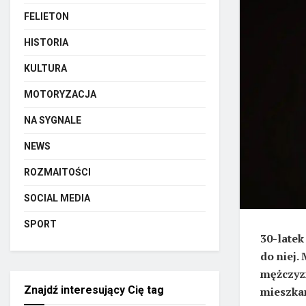
FELIETON
HISTORIA
KULTURA
MOTORYZACJA
NA SYGNALE
NEWS
ROZMAITOŚCI
SOCIAL MEDIA
SPORT
30-latek
do niej.
mężczyzn
Znajdź interesujący Cię tag
mieszkan