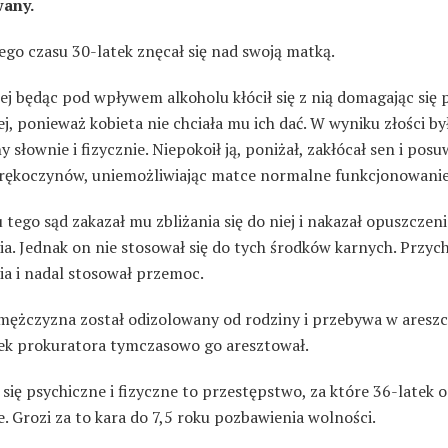
wany.
go czasu 30-latek znęcał się nad swoją matką.
ej będąc pod wpływem alkoholu kłócił się z nią domagając się 
 jej, ponieważ kobieta nie chciała mu ich dać. W wyniku złości by
 słownie i fizycznie. Niepokoił ją, poniżał, zakłócał sen i posu
 rękoczynów, uniemożliwiając matce normalne funkcjonowanie
tego sąd zakazał mu zbliżania się do niej i nakazał opuszczeni
a. Jednak on nie stosował się do tych środków karnych. Przyc
ia i nadal stosował przemoc.
mężczyzna został odizolowany od rodziny i przebywa w areszci
ek prokuratora tymczasowo go aresztował.
się psychiczne i fizyczne to przestępstwo, za które 36-latek
. Grozi za to kara do 7,5 roku pozbawienia wolności.