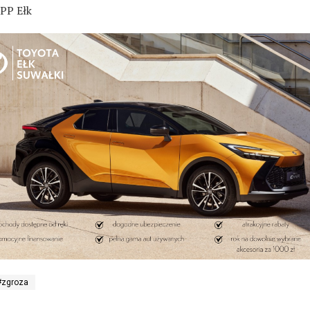
KPP Ełk
#zgroza