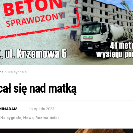
na
Na sygnale
ał się nad matką
MINADAM
1 listopada 2023
Na sygnale
,
News
,
Rozmaitości