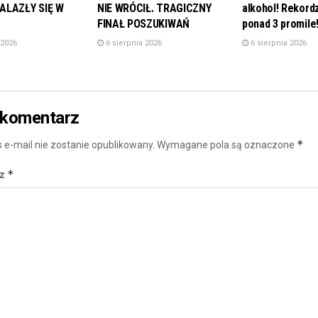
ALAZŁY SIĘ W
NIE WRÓCIŁ. TRAGICZNY
alkohol! Rekordz
FINAŁ POSZUKIWAŃ
ponad 3 promile
 2026
6 sierpnia 2026
6 sierpnia 2026
 komentarz
*
 e-mail nie zostanie opublikowany.
Wymagane pola są oznaczone
*
rz