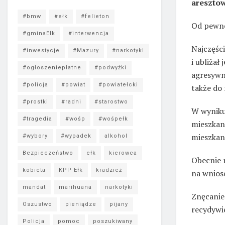
areszto
#bmw
#ełk
#felieton
Od pewne
#gminaEłk
#interwencja
Najczęści
#inwestycje
#Mazury
#narkotyki
i ubliżał
#ogłoszeniepłatne
#podwyżki
agresywny
#policja
#powiat
#powiatełcki
także do
#prostki
#radni
#starostwo
W wyniku 
#tragedia
#wośp
#wośpełk
mieszkani
mieszkan
#wybory
#wypadek
alkohol
Bezpieczeństwo
ełk
kierowca
Obecnie 
kobieta
KPP Ełk
kradzież
na wnios
mandat
marihuana
narkotyki
Znęcanie 
Oszustwo
pieniądze
pijany
recydywie
Policja
pomoc
poszukiwany