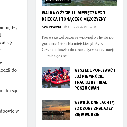
MOTORYZACJA
WALKA O ŻYCIE 11-MIESIĘCZNEGO
DZIECKA I TONĄCEGO MĘŻCZYZNY
pieniędzy
ADMINADAM
31 lipca 2026
0
ł
Pierwsze zgłoszenie wpłynęło chwilę po
wał się
godzinie 13.00. Na miejskiej plaży w
.
Giżycku doszło do dramatycznej sytuacji.
11-miesięczne...
e
hodził do
WYSZEDŁ POPŁYWAĆ I
JUŻ NIE WRÓCIŁ.
TRAGICZNY FINAŁ
POSZUKIWAŃ
e, bo sąd
WYWRÓCONE JACHTY,
32 OSOBY ZNALAZŁY
 odpowie w
SIĘ W WODZIE