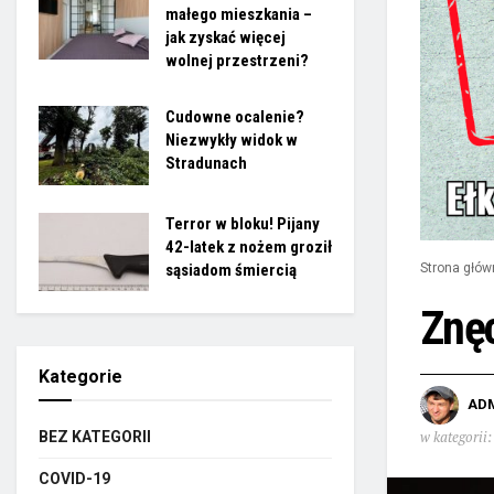
małego mieszkania –
jak zyskać więcej
wolnej przestrzeni?
Cudowne ocalenie?
Niezwykły widok w
Stradunach
Terror w bloku! Pijany
42-latek z nożem groził
sąsiadom śmiercią
Strona głów
Znęc
Kategorie
AD
w kategorii:
BEZ KATEGORII
COVID-19