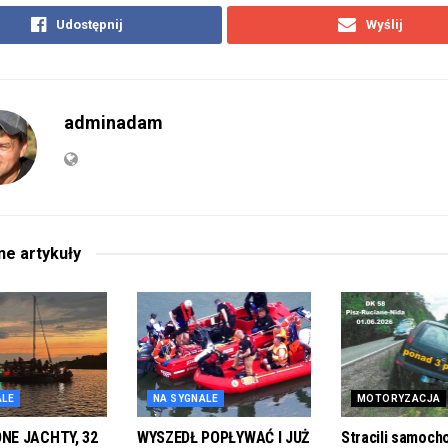
Udostępnij
Wyślij
adminadam
ane
artykuły
ALE
NA SYGNALE
MOTORYZACJA
E JACHTY, 32
WYSZEDŁ POPŁYWAĆ I JUŻ
Stracili samoch