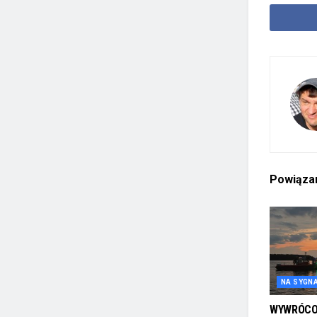
Powiąz
NA SYGN
WYWRÓCON