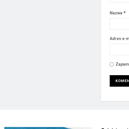
*
Nazwa
Adres e-m
Zapami