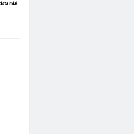
ista miał
!