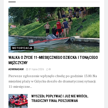
MOTORYZACJA
WALKA O ŻYCIE 11-MIESIĘCZNEGO DZIECKA I TONĄCEGO
MĘŻCZYZNY
ADMINADAM
31 lipca 2026
0
Pierwsze zgłoszenie wpłynęło chwilę po godzinie 13.00. Na
miejskiej plaży w Giżycku doszło do dramatycznej sytuacji.
11-miesięczne...
WYSZEDŁ POPŁYWAĆ I JUŻ NIE WRÓCIŁ.
TRAGICZNY FINAŁ POSZUKIWAŃ