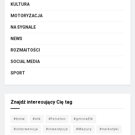
KULTURA
MOTORYZACJA
NA SYGNALE
NEWS
ROZMAITOŚCI
SOCIAL MEDIA
SPORT
Znajdź interesujący Cię tag
#bmw
#ełk
#felieton
#gminaEłk
#interwencja
#inwestycje
#Mazury
#narkotyki