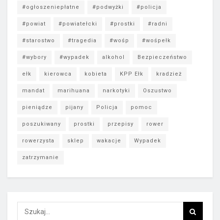
#ogłoszeniepłatne
#podwyżki
#policja
#powiat
#powiatełcki
#prostki
#radni
#starostwo
#tragedia
#wośp
#wośpełk
#wybory
#wypadek
alkohol
Bezpieczeństwo
ełk
kierowca
kobieta
KPP Ełk
kradzież
mandat
marihuana
narkotyki
Oszustwo
pieniądze
pijany
Policja
pomoc
poszukiwany
prostki
przepisy
rower
rowerzysta
sklep
wakacje
Wypadek
zatrzymanie