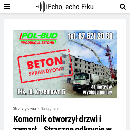
Strona główna
Na sygnale
Komornik otworzył drzwi i
zamarł… Straszne odkrycie w