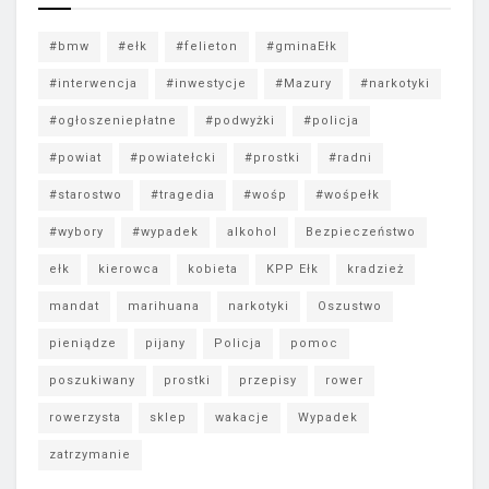
#bmw
#ełk
#felieton
#gminaEłk
#interwencja
#inwestycje
#Mazury
#narkotyki
#ogłoszeniepłatne
#podwyżki
#policja
#powiat
#powiatełcki
#prostki
#radni
#starostwo
#tragedia
#wośp
#wośpełk
#wybory
#wypadek
alkohol
Bezpieczeństwo
ełk
kierowca
kobieta
KPP Ełk
kradzież
mandat
marihuana
narkotyki
Oszustwo
pieniądze
pijany
Policja
pomoc
poszukiwany
prostki
przepisy
rower
rowerzysta
sklep
wakacje
Wypadek
zatrzymanie