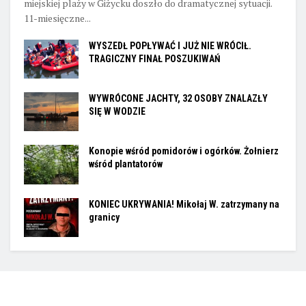
miejskiej plaży w Giżycku doszło do dramatycznej sytuacji.
11-miesięczne...
WYSZEDŁ POPŁYWAĆ I JUŻ NIE WRÓCIŁ.
TRAGICZNY FINAŁ POSZUKIWAŃ
WYWRÓCONE JACHTY, 32 OSOBY ZNALAZŁY
SIĘ W WODZIE
Konopie wśród pomidorów i ogórków. Żołnierz
wśród plantatorów
KONIEC UKRYWANIA! Mikołaj W. zatrzymany na
granicy