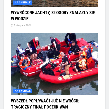
NA SYGNALE
WYWRÓCONE JACHTY, 32 OSOBY ZNALAZŁY SIĘ
W WODZIE
7 sierpnia 2026
NA SYGNALE
WYSZEDŁ POPŁYWAĆ I JUŻ NIE WRÓCIŁ.
TRAGICZNY FINAŁ POSZUKIWAŃ