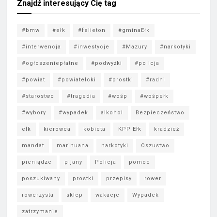
Znajdź interesujący Cię tag
#bmw
#ełk
#felieton
#gminaEłk
#interwencja
#inwestycje
#Mazury
#narkotyki
#ogłoszeniepłatne
#podwyżki
#policja
#powiat
#powiatełcki
#prostki
#radni
#starostwo
#tragedia
#wośp
#wośpełk
#wybory
#wypadek
alkohol
Bezpieczeństwo
ełk
kierowca
kobieta
KPP Ełk
kradzież
mandat
marihuana
narkotyki
Oszustwo
pieniądze
pijany
Policja
pomoc
poszukiwany
prostki
przepisy
rower
rowerzysta
sklep
wakacje
Wypadek
zatrzymanie