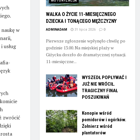
MOTORYZACJA
wych
WALKA O ŻYCIE 11-MIESIĘCZNEGO
iego.
DZIECKA I TONĄCEGO MĘŻCZYZNY
 naukę w
ADMINADAM
31 lipca 2026
0
narii,
Pierwsze zgłoszenie wpłynęło chwilę po
 i usług
godzinie 13.00. Na miejskiej plaży w
Giżycku doszło do dramatycznej sytuacji.
11-miesięczne...
afia-
język
WYSZEDŁ POPŁYWAĆ I
JUŻ NIE WRÓCIŁ.
TRAGICZNY FINAŁ
rych
POSZUKIWAŃ
akomicie
ch
Konopie wśród
ż zwrócić
pomidorów i ogórków.
zięki
Żołnierz wśród
plantatorów
arosta