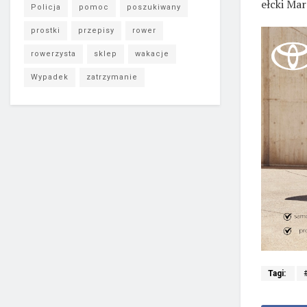
ełcki Ma
Policja
pomoc
poszukiwany
prostki
przepisy
rower
rowerzysta
sklep
wakacje
Wypadek
zatrzymanie
Tagi: