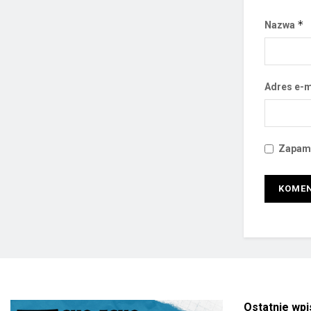
*
Nazwa
Adres e-m
Zapami
Ostatnie wpi