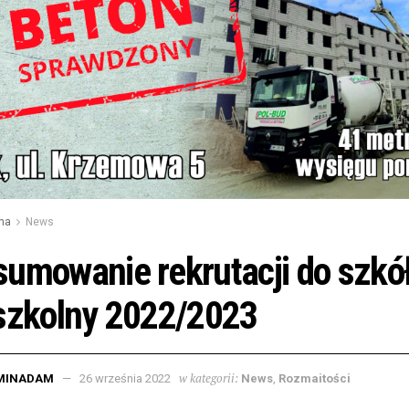
na
News
umowanie rekrutacji do szkó
szkolny 2022/2023
w kategorii:
MINADAM
26 września 2022
News
,
Rozmaitości