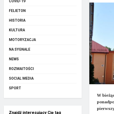
COVID-19
FELIETON
HISTORIA
KULTURA
MOTORYZACJA
NA SYGNALE
NEWS
ROZMAITOŚCI
SOCIAL MEDIA
SPORT
W bieżąc
ponadpo
pierwszy
Znajdź interesujący Cię tag