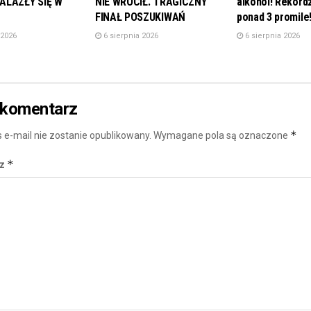
ALAZŁY SIĘ W
NIE WRÓCIŁ. TRAGICZNY
alkohol! Rekordz
FINAŁ POSZUKIWAŃ
ponad 3 promile
 2026
6 sierpnia 2026
6 sierpnia 2026
 komentarz
*
 e-mail nie zostanie opublikowany.
Wymagane pola są oznaczone
*
rz