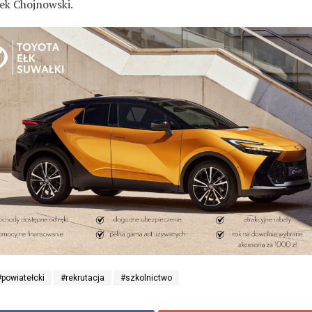
rek Chojnowski.
#powiatełcki
#rekrutacja
#szkolnictwo