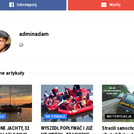
Udostępnij
Wyślij
adminadam
ane
artykuły
ALE
NA SYGNALE
MOTORYZACJA
E JACHTY, 32
WYSZEDŁ POPŁYWAĆ I JUŻ
Stracili samoch