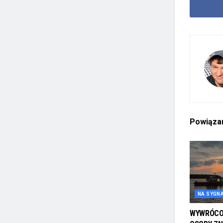
Powiąz
NA SYGN
WYWRÓCON