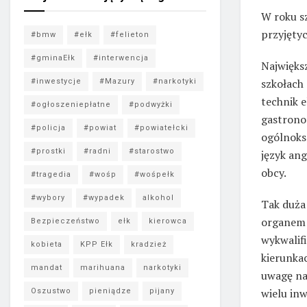
W roku s
przyjęty
#bmw
#ełk
#felieton
#gminaEłk
#interwencja
Najwięks
szkołach 
#inwestycje
#Mazury
#narkotyki
technik e
#ogłoszeniepłatne
#podwyżki
gastronom
#policja
#powiat
#powiatełcki
ogólnoks
#prostki
#radni
#starostwo
język ang
obcy.
#tragedia
#wośp
#wośpełk
#wybory
#wypadek
alkohol
Tak duża
organem 
Bezpieczeństwo
ełk
kierowca
wykwalif
kobieta
KPP Ełk
kradzież
kierunka
mandat
marihuana
narkotyki
uwagę na 
wielu in
Oszustwo
pieniądze
pijany