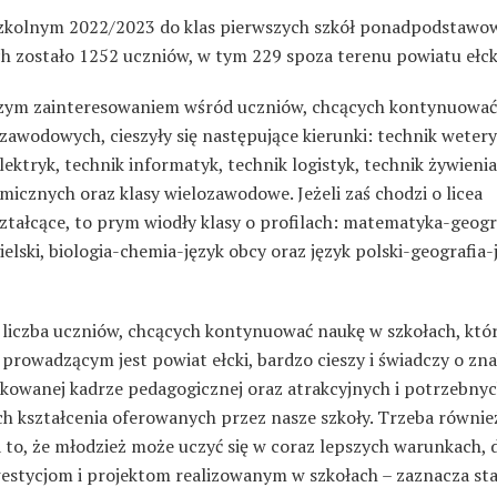
zkolnym 2022/2023 do klas pierwszych szkół ponadpodstawo
ch zostało 1252 uczniów, w tym 229 spoza terenu powiatu ełck
zym zainteresowaniem wśród uczniów, chcących kontynuować
zawodowych, cieszyły się następujące kierunki: technik wetery
lektryk, technik informatyk, technik logistyk, technik żywienia
icznych oraz klasy wielozawodowe. Jeżeli zaś chodzi o licea
ztałcące, to prym wiodły klasy o profilach: matematyka-geogr
ielski, biologia-chemia-język obcy oraz język polski-geografia-
 liczba uczniów, chcących kontynuować naukę w szkołach, któ
prowadzącym jest powiat ełcki, bardzo cieszy i świadczy o zn
ikowanej kadrze pedagogicznej oraz atrakcyjnych i potrzebny
ch kształcenia oferowanych przez nasze szkoły. Trzeba równie
to, że młodzież może uczyć się w coraz lepszych warunkach, d
westycjom i projektom realizowanym w szkołach – zaznacza st