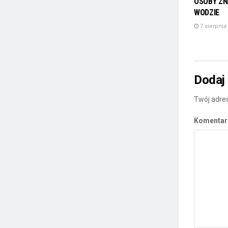
OSOBY ZN
WODZIE
7 sierpnia
Dodaj
Twój adres
Komenta