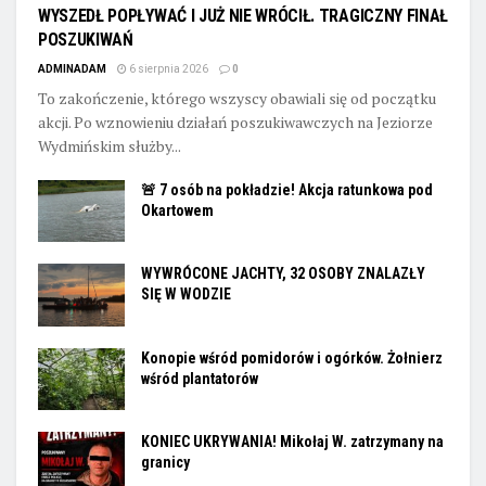
WYSZEDŁ POPŁYWAĆ I JUŻ NIE WRÓCIŁ. TRAGICZNY FINAŁ
POSZUKIWAŃ
ADMINADAM
6 sierpnia 2026
0
To zakończenie, którego wszyscy obawiali się od początku
akcji. Po wznowieniu działań poszukiwawczych na Jeziorze
Wydmińskim służby...
🚨 7 osób na pokładzie! Akcja ratunkowa pod
Okartowem
WYWRÓCONE JACHTY, 32 OSOBY ZNALAZŁY
SIĘ W WODZIE
Konopie wśród pomidorów i ogórków. Żołnierz
wśród plantatorów
KONIEC UKRYWANIA! Mikołaj W. zatrzymany na
granicy