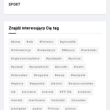
SPORT
Znajdź interesujący Cię tag
#bmw
#ełk
#felieton
#gminaEłk
#interwencja
#inwestycje
#Mazury
#narkotyki
#ogłoszeniepłatne
#podwyżki
#policja
#powiat
#powiatełcki
#prostki
#radni
#starostwo
#tragedia
#wośp
#wośpełk
#wybory
#wypadek
alkohol
Bezpieczeństwo
ełk
kierowca
kobieta
KPP Ełk
kradzież
mandat
marihuana
narkotyki
Oszustwo
pieniądze
pijany
Policja
pomoc