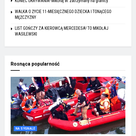
KONIEC UKRYWANIA! Mikołaj W. zatrzymany na granicy
WALKA O ŻYCIE 11-MIESIĘCZNEGO DZIECKA I TONĄCEGO
MĘŻCZYZNY
LIST GOŃCZY ZA KIEROWCĄ MERCEDESA! TO MIKOŁAJ
WASILEWSKI
Rosnąca popularność
NA SYGNALE