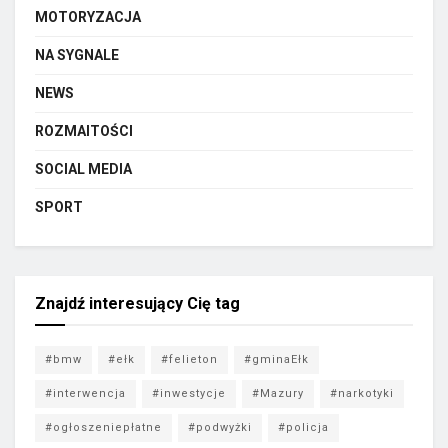
MOTORYZACJA
NA SYGNALE
NEWS
ROZMAITOŚCI
SOCIAL MEDIA
SPORT
Znajdź interesujący Cię tag
#bmw
#ełk
#felieton
#gminaEłk
#interwencja
#inwestycje
#Mazury
#narkotyki
#ogłoszeniepłatne
#podwyżki
#policja