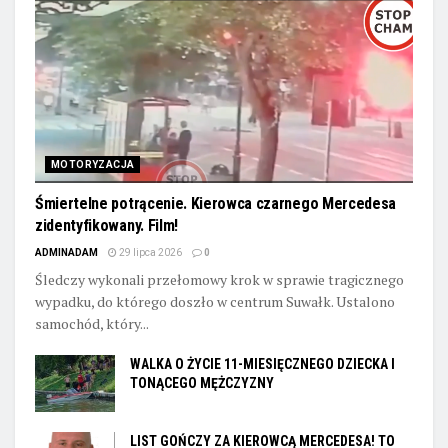
MOTORYZACJA
Śmiertelne potrącenie. Kierowca czarnego Mercedesa
zidentyfikowany. Film!
ADMINADAM
29 lipca 2026
0
Śledczy wykonali przełomowy krok w sprawie tragicznego
wypadku, do którego doszło w centrum Suwałk. Ustalono
samochód, który...
WALKA O ŻYCIE 11-MIESIĘCZNEGO DZIECKA I
TONĄCEGO MĘŻCZYZNY
LIST GOŃCZY ZA KIEROWCĄ MERCEDESA! TO