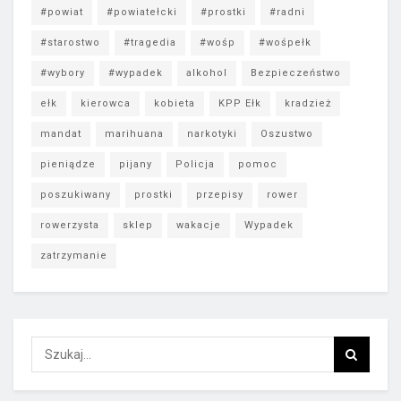
#powiat
#powiatełcki
#prostki
#radni
#starostwo
#tragedia
#wośp
#wośpełk
#wybory
#wypadek
alkohol
Bezpieczeństwo
ełk
kierowca
kobieta
KPP Ełk
kradzież
mandat
marihuana
narkotyki
Oszustwo
pieniądze
pijany
Policja
pomoc
poszukiwany
prostki
przepisy
rower
rowerzysta
sklep
wakacje
Wypadek
zatrzymanie