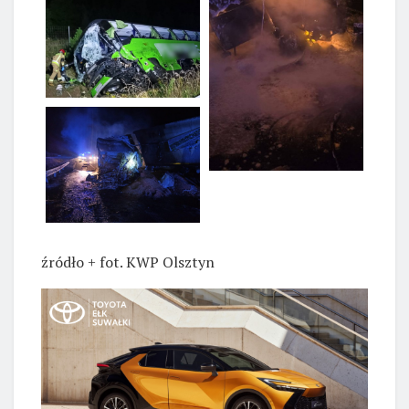
źródło + fot. KWP Olsztyn