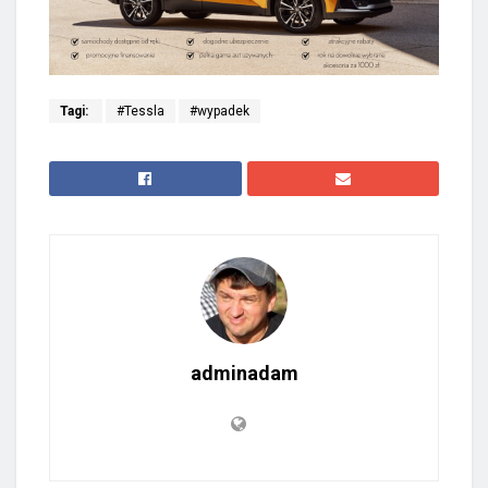
Tagi:
#Tessla
#wypadek
adminadam