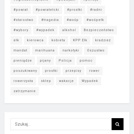
#powiat
#powiatełcki
#prostki
#radni
#starostwo
#tragedia
#wośp
#wośpełk
#wybory
#wypadek
alkohol
Bezpieczeństwo
ełk
kierowca
kobieta
KPP Ełk
kradzież
mandat
marihuana
narkotyki
Oszustwo
pieniądze
pijany
Policja
pomoc
poszukiwany
prostki
przepisy
rower
rowerzysta
sklep
wakacje
Wypadek
zatrzymanie