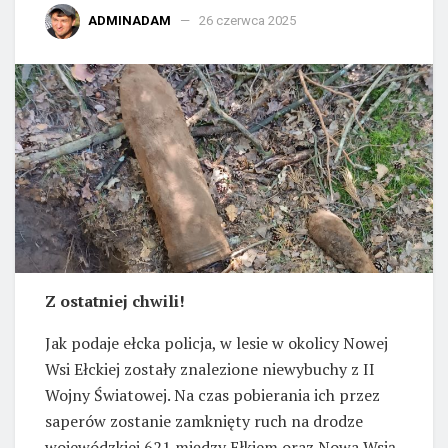
ADMINADAM
26 czerwca 2025
Z ostatniej chwili!
Jak podaje ełcka policja, w lesie w okolicy Nowej
Wsi Ełckiej zostały znalezione niewybuchy z II
Wojny Światowej. Na czas pobierania ich przez
saperów zostanie zamknięty ruch na drodze
wojewódzkiej 621 między Ełkiem oraz Nowa Wsią