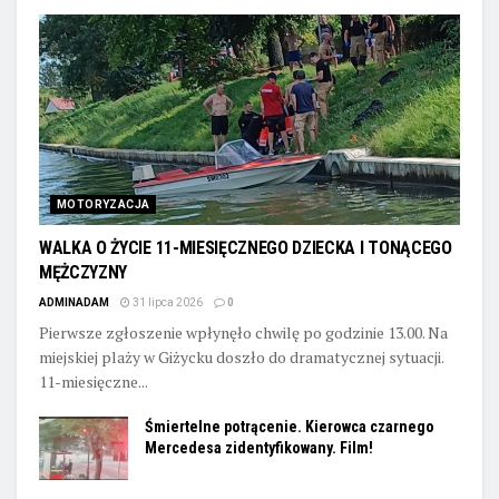
MOTORYZACJA
WALKA O ŻYCIE 11-MIESIĘCZNEGO DZIECKA I TONĄCEGO
MĘŻCZYZNY
ADMINADAM
31 lipca 2026
0
Pierwsze zgłoszenie wpłynęło chwilę po godzinie 13.00. Na
miejskiej plaży w Giżycku doszło do dramatycznej sytuacji.
11-miesięczne...
Śmiertelne potrącenie. Kierowca czarnego
Mercedesa zidentyfikowany. Film!