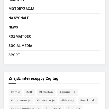
MOTORYZACJA
NA SYGNALE
NEWS
ROZMAITOŚCI
SOCIAL MEDIA
SPORT
Znajdź interesujący Cię tag
#bmw
#ełk
#felieton
#gminaEłk
#interwencja
#inwestycje
#Mazury
#narkotyki
#ogłoszeniepłatne
#podwyżki
#policja