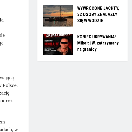
WYWRÓCONE JACHTY,
32 OSOBY ZNALAZŁY
la
SIĘ W WODZIE
sie
KONIEC UKRYWANIA!
ąc
Mikołaj W. zatrzymany
na granicy
wiającą
 Polsce.
zację
podróż
iem
radach, w