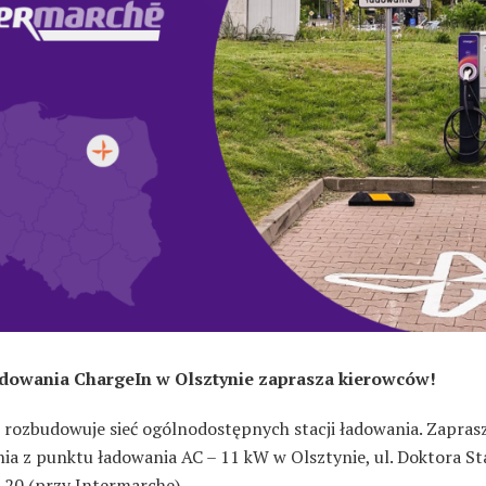
adowania ChargeIn w Olsztynie zaprasza kierowców!
 rozbudowuje sieć ogólnodostępnych stacji ładowania. Zapra
nia z punktu ładowania AC – 11 kW w Olsztynie, ul. Doktora St
 20 (przy Intermarche).