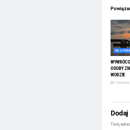
Powiąz
NA SYGN
WYWRÓCON
OSOBY ZN
WODZIE
7 sierpnia
Dodaj
Twój adres