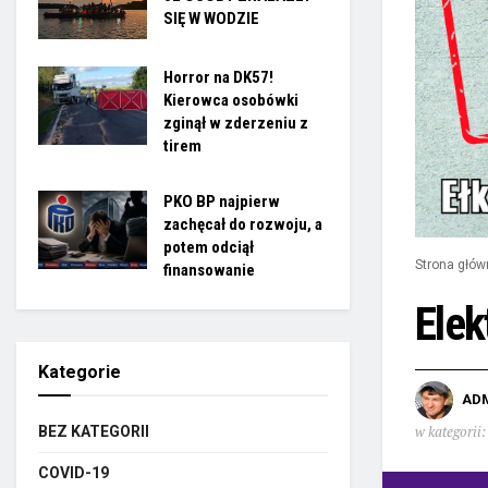
SIĘ W WODZIE
Horror na DK57!
Kierowca osobówki
zginął w zderzeniu z
tirem
PKO BP najpierw
zachęcał do rozwoju, a
potem odciął
Strona głów
finansowanie
Elek
Kategorie
AD
w kategorii:
BEZ KATEGORII
COVID-19