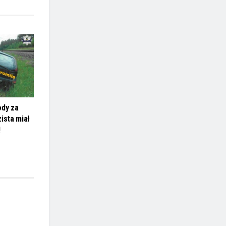
ody za
ista miał
!