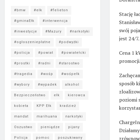
#bmw
#ełk
#felieton
Stację ła
Stanisła
#gminaEłk
#interwencja
swój poja
#inwestycje
#Mazury
#narkotyki
jest 24/7.
#ogłoszeniepłatne
#podwyżki
Cena 1 k
#policja
#powiat
#powiatełcki
promocji
#prostki
#radni
#starostwo
Zachęcamy
#tragedia
#wośp
#wośpełk
sposób k
#wybory
#wypadek
alkohol
zloalizow
Bezpieczeństwo
ełk
kierowca
poziomi 
kobieta
KPP Ełk
kradzież
korzystan
mandat
marihuana
narkotyki
ChargeIn 
Oszustwo
pieniądze
pijany
Działamy
zrównowa
Policja
pomoc
poszukiwany