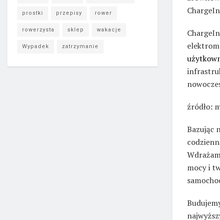
ChargeI
prostki
przepisy
rower
rowerzysta
sklep
wakacje
ChargeIn 
elektrom
Wypadek
zatrzymanie
użytkow
infrastru
nowoczes
źródło: 
Bazując 
codzienn
Wdrażamy
mocy i tw
samochod
Budujemy
najwyższ