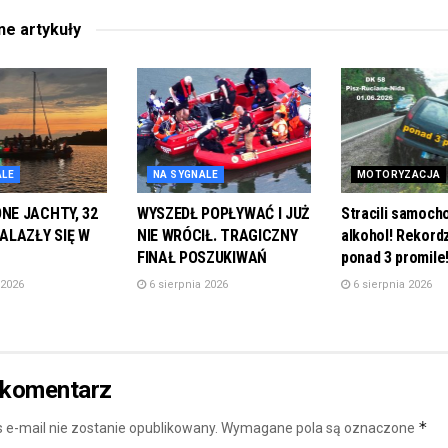
ane
artykuły
ALE
NA SYGNALE
MOTORYZACJA
E JACHTY, 32
WYSZEDŁ POPŁYWAĆ I JUŻ
Stracili samoch
ALAZŁY SIĘ W
NIE WRÓCIŁ. TRAGICZNY
alkohol! Rekordz
FINAŁ POSZUKIWAŃ
ponad 3 promile
 2026
6 sierpnia 2026
6 sierpnia 2026
 komentarz
*
 e-mail nie zostanie opublikowany.
Wymagane pola są oznaczone