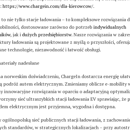
n:
https://www.chargein.com/dla-kierowcow/
.
to nie tylko stacje ładowania – to kompleksowe rozwiązania d
obilności, dostosowane zarówno do potrzeb
indywidualnych
ników
, jak i
dużych przedsiębiorstw
. Nasze rozwiązania w zakre
ktury ładowania są projektowane z myślą o przyszłości, oferuj
ne technologie, niezawodność i łatwość obsługi.
materiały nadesłane
na norweskim doświadczeniu, ChargeIn dostarcza energię ułat
ą podróż autem elektrycznym. Zmieniamy oblicze e-mobility w
 innowacyjne rozwiązania w oparciu o adaptacyjną optymali
orzymy sieć ultraszybkich stacji ładowania EV sprawiając, że 
em elektrycznym jest przyjemna, wygodna i dostępna.
 ogólnopolską sieć publicznych stacji ładowania, z zachowan
ych standardów, w strategicznych lokalizacjach – przy autost