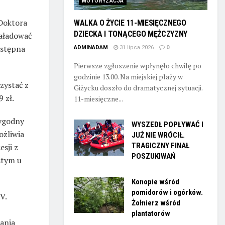
MOTORYZACJA
 Doktora
WALKA O ŻYCIE 11-MIESIĘCZNEGO
DZIECKA I TONĄCEGO MĘŻCZYZNY
naładować
ostępna
ADMINADAM
31 lipca 2026
0
Pierwsze zgłoszenie wpłynęło chwilę po
godzinie 13.00. Na miejskiej plaży w
zystać z
Giżycku doszło do dramatycznej sytuacji.
 zł.
11-miesięczne...
wygodny
WYSZEDŁ POPŁYWAĆ I
ożliwia
JUŻ NIE WRÓCIŁ.
TRAGICZNY FINAŁ
esji z
POSZUKIWAŃ
stym u
Konopie wśród
pomidorów i ogórków.
V.
Żołnierz wśród
plantatorów
ania