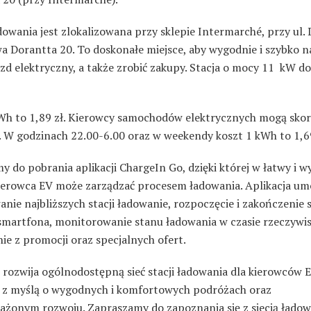
dowania jest zlokalizowana przy sklepie Intermarché, przy ul.
wa Dorantta 20. To doskonałe miejsce, aby wygodnie i szybko 
zd elektryczny, a także zrobić zakupy. Stacja o mocy 11 kW d
Wh to 1,89 zł. Kierowcy samochodów elektrycznych mogą skor
. W godzinach 22.00-6.00 oraz w weekendy koszt 1 kWh to 1,69
 do pobrania aplikacji ChargeIn Go, dzięki której w łatwy i 
ierowca EV może zarządzać procesem ładowania. Aplikacja um
anie najbliższych stacji ładowanie, rozpoczęcie i zakończenie s
smartfona, monitorowanie stanu ładowania w czasie rzeczywi
ie z promocji oraz specjalnych ofert.
rozwija ogólnodostępną sieć stacji ładowania dla kierowców E
 z myślą o wygodnych i komfortowych podróżach oraz
żonym rozwoju. Zapraszamy do zapoznania się z siecią ładow