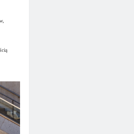
w,
ścią