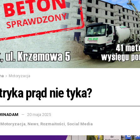
na
Motoryzacja
tryka prąd nie tyka?
MINADAM
20 maja 2025
Motoryzacja
,
News
,
Rozmaitości
,
Social Media