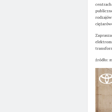
centrach
publiczn
rodzajów
ciężarów
Zapraszam
elektromo
transfor
źródło: 