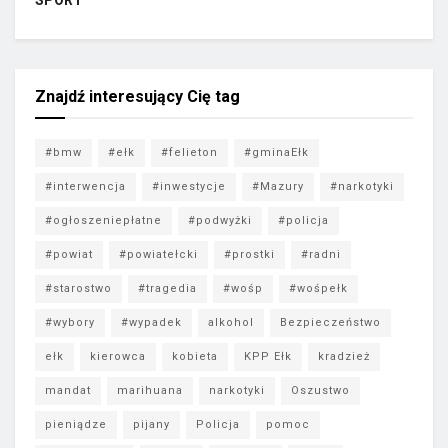
SPORT
Znajdź interesujący Cię tag
#bmw
#ełk
#felieton
#gminaEłk
#interwencja
#inwestycje
#Mazury
#narkotyki
#ogłoszeniepłatne
#podwyżki
#policja
#powiat
#powiatełcki
#prostki
#radni
#starostwo
#tragedia
#wośp
#wośpełk
#wybory
#wypadek
alkohol
Bezpieczeństwo
ełk
kierowca
kobieta
KPP Ełk
kradzież
mandat
marihuana
narkotyki
Oszustwo
pieniądze
pijany
Policja
pomoc