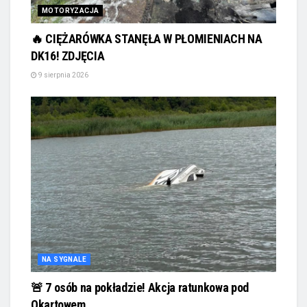
MOTORYZACJA
🔥 CIĘŻARÓWKA STANĘŁA W PŁOMIENIACH NA
DK16! ZDJĘCIA
9 sierpnia 2026
NA SYGNALE
🚨 7 osób na pokładzie! Akcja ratunkowa pod
Okartowem