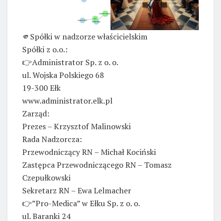
🫵Spółki w nadzorze właścicielskim
Spółki z o.o.:
👉Administrator Sp. z o. o.
ul. Wojska Polskiego 68
19-300 Ełk
www.administrator.elk.pl
Zarząd:
Prezes – Krzysztof Malinowski
Rada Nadzorcza:
Przewodniczący RN – Michał Kociński
Zastępca Przewodniczącego RN – Tomasz
Czepułkowski
Sekretarz RN – Ewa Lelmacher
👉”Pro-Medica” w Ełku Sp. z o. o.
ul. Baranki 24