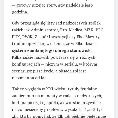
— gotowy przejąć stery, gdy nadejdzie jego
godzina.
Gdy przegląda się listy rad nadzorczych spółek
takich jak Administrator, Pro-Medica, MZK, PEC,
PUK, PWiK, Zespół Inwestycji czy Eko-Mazury,
trudno oprzeć się wrażeniu, że w Ełku działa
system zamkniętego obiegu stanowisk
.
Kilkanaście nazwisk powtarza się w różnych
konfiguracjach — niczym w serialu, w którym
scenariusz pisze życie, a obsada ról jest
niezmienna od lat.
Tak to wygląda w XXI wieku: tytuły feudalne
zamieniono na mandaty w radach nadzorczych,
herb na pieczątkę spółki, a dworskie przywileje
na comiesięczny przelew w wysokości 1,5–3 tys.
zł. I kto by pomyślał, że Ełk tak pięknie pielęgnuje