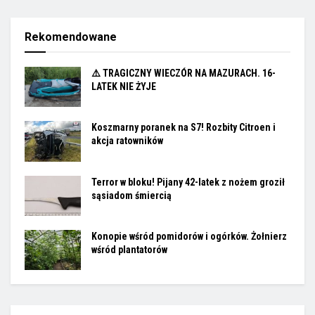
Rekomendowane
⚠️ TRAGICZNY WIECZÓR NA MAZURACH. 16-
LATEK NIE ŻYJE
Koszmarny poranek na S7! Rozbity Citroen i
akcja ratowników
Terror w bloku! Pijany 42-latek z nożem groził
sąsiadom śmiercią
Konopie wśród pomidorów i ogórków. Żołnierz
wśród plantatorów