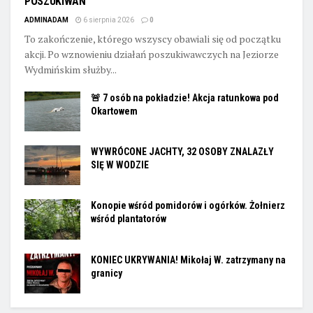
POSZUKIWAŃ
ADMINADAM
6 sierpnia 2026
0
To zakończenie, którego wszyscy obawiali się od początku
akcji. Po wznowieniu działań poszukiwawczych na Jeziorze
Wydmińskim służby...
🚨 7 osób na pokładzie! Akcja ratunkowa pod
Okartowem
WYWRÓCONE JACHTY, 32 OSOBY ZNALAZŁY
SIĘ W WODZIE
Konopie wśród pomidorów i ogórków. Żołnierz
wśród plantatorów
KONIEC UKRYWANIA! Mikołaj W. zatrzymany na
granicy