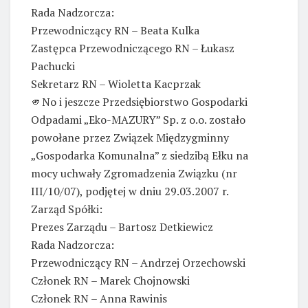
Rada Nadzorcza:
Przewodniczący RN – Beata Kulka
Zastępca Przewodniczącego RN – Łukasz
Pachucki
Sekretarz RN – Wioletta Kacprzak
🫵No i jeszcze Przedsiębiorstwo Gospodarki
Odpadami „Eko-MAZURY” Sp. z o.o. zostało
powołane przez Związek Międzygminny
„Gospodarka Komunalna” z siedzibą Ełku na
mocy uchwały Zgromadzenia Związku (nr
III/10/07), podjętej w dniu 29.03.2007 r.
Zarząd Spółki:
Prezes Zarządu – Bartosz Detkiewicz
Rada Nadzorcza:
Przewodniczący RN – Andrzej Orzechowski
Członek RN – Marek Chojnowski
Członek RN – Anna Rawinis