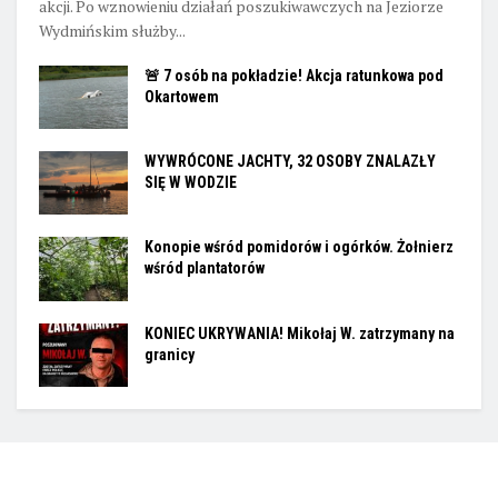
akcji. Po wznowieniu działań poszukiwawczych na Jeziorze
Wydmińskim służby...
🚨 7 osób na pokładzie! Akcja ratunkowa pod
Okartowem
WYWRÓCONE JACHTY, 32 OSOBY ZNALAZŁY
SIĘ W WODZIE
Konopie wśród pomidorów i ogórków. Żołnierz
wśród plantatorów
KONIEC UKRYWANIA! Mikołaj W. zatrzymany na
granicy