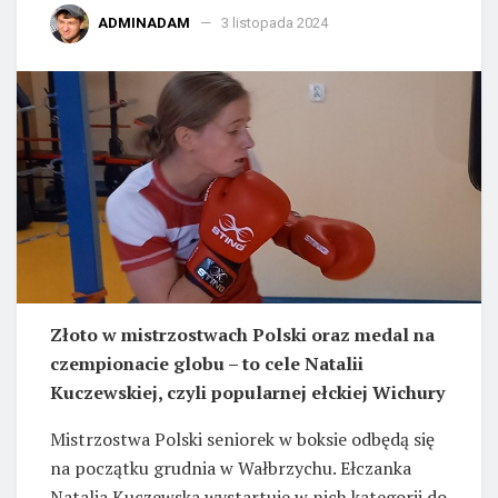
ADMINADAM
3 listopada 2024
Złoto w mistrzostwach Polski oraz medal na
czempionacie globu – to cele Natalii
Kuczewskiej, czyli popularnej ełckiej Wichury
Mistrzostwa Polski seniorek w boksie odbędą się
na początku grudnia w Wałbrzychu. Ełczanka
Natalia Kuczewska wystartuje w nich kategorii do