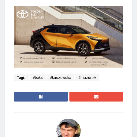
Tagi:
#boks
#kuczewska
#mazurełk