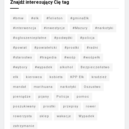
Znajdź interesujący Cię tag
#bmw
#ełk
#felieton
#gminaEłk
#interwencja
#inwestycje
#Mazury
#narkotyki
#ogłoszeniepłatne
#podwyżki
#policja
#powiat
#powiatełcki
#prostki
#radni
#starostwo
#tragedia
#wośp
#wośpełk
#wybory
#wypadek
alkohol
Bezpieczeństwo
ełk
kierowca
kobieta
KPP Ełk
kradzież
mandat
marihuana
narkotyki
Oszustwo
pieniądze
pijany
Policja
pomoc
poszukiwany
prostki
przepisy
rower
rowerzysta
sklep
wakacje
Wypadek
zatrzymanie