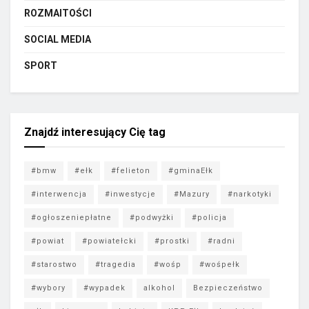
ROZMAITOŚCI
SOCIAL MEDIA
SPORT
Znajdź interesujący Cię tag
#bmw
#ełk
#felieton
#gminaEłk
#interwencja
#inwestycje
#Mazury
#narkotyki
#ogłoszeniepłatne
#podwyżki
#policja
#powiat
#powiatełcki
#prostki
#radni
#starostwo
#tragedia
#wośp
#wośpełk
#wybory
#wypadek
alkohol
Bezpieczeństwo