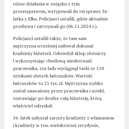
różne działania w związku z tym
przestępstwem, wytypowali do tej sprawy 36-
latka z Ełku. Policjanci ustalili, gdzie aktualnie
przebywa i zatrzymali go (06.11.2024 r.).
Policjanci ustalili także, że tam sam
mężczyzna wcześniej usiłował dokonać
kradzieży biżuterii. Odwiedził sklep złotniczy
i wykorzystując chwilową nieobecność
pracownika, zza lady wyciągnął tacki ze 110
sztukami złotych łańcuszków. Wartość
łańcuszków to 25 tys. zł. Mężczyzna szybko
został zauważony przez pracownika i uciekł,
zostawiając po drodze całą biżuterię, którą
właściciel odzyskał.
36-latek usłyszał zarzuty kradzieży z włamaniem
i kradzieży w tzw. wielokrotnej recydywie,