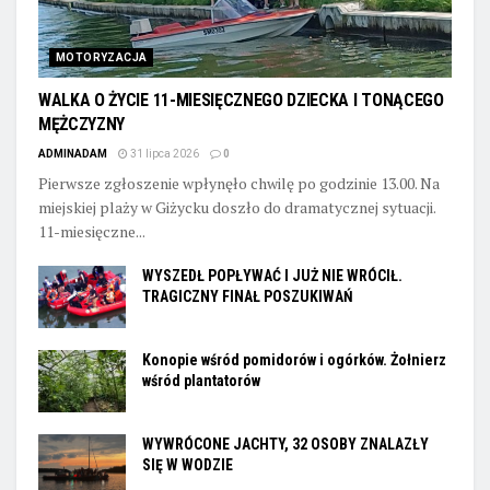
MOTORYZACJA
WALKA O ŻYCIE 11-MIESIĘCZNEGO DZIECKA I TONĄCEGO
MĘŻCZYZNY
ADMINADAM
31 lipca 2026
0
Pierwsze zgłoszenie wpłynęło chwilę po godzinie 13.00. Na
miejskiej plaży w Giżycku doszło do dramatycznej sytuacji.
11-miesięczne...
WYSZEDŁ POPŁYWAĆ I JUŻ NIE WRÓCIŁ.
TRAGICZNY FINAŁ POSZUKIWAŃ
Konopie wśród pomidorów i ogórków. Żołnierz
wśród plantatorów
WYWRÓCONE JACHTY, 32 OSOBY ZNALAZŁY
SIĘ W WODZIE