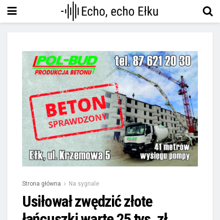
Strona główna
Na sygnale
Usiłował zwędzić złote
łańcuszki warte 25 tys. zł.