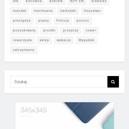
ełk
kierowca
kobieta
KPP Ełk
kradzież
mandat
marihuana
narkotyki
Oszustwo
pieniądze
pijany
Policja
pomoc
poszukiwany
prostki
przepisy
rower
rowerzysta
sklep
wakacje
Wypadek
zatrzymanie